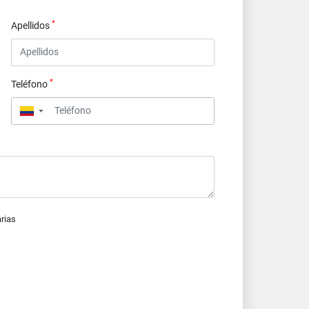
*
Apellidos
*
Teléfono
▼
arias