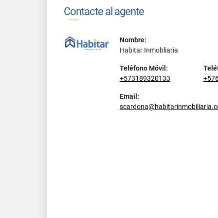
Contacte al agente
Nombre:
Habitar Inmobliaria
Teléfono Móvil:
Telé
+573189320133
+57
Email:
scardona@habitarinmobiliaria.c