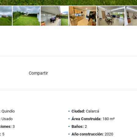
Compartir
:
Quindío
Ciudad:
Calarcá
:
Usado
Área Construida:
180 m²
ciones:
3
Baños:
2
:
5
Año construcción:
2020