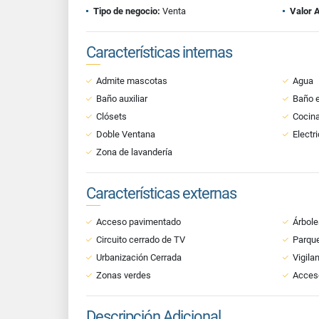
Tipo de negocio:
Venta
Valor 
Características internas
Admite mascotas
Agua
Baño auxiliar
Baño e
Clósets
Cocina
Doble Ventana
Electr
Zona de lavandería
Características externas
Acceso pavimentado
Árbole
Circuito cerrado de TV
Parque
Urbanización Cerrada
Vigila
Zonas verdes
Acces
Descripción Adicional