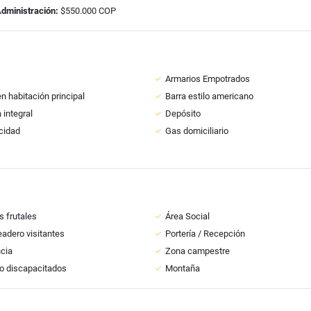
Administración:
$550.000 COP
Armarios Empotrados
n habitación principal
Barra estilo americano
 integral
Depósito
icidad
Gas domiciliario
s frutales
Área Social
adero visitantes
Portería / Recepción
ncia
Zona campestre
o discapacitados
Montaña