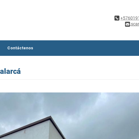
+576019
sca
Contáctenos
alarcá