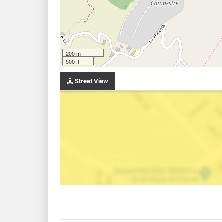
200 m
500 ft
Street View