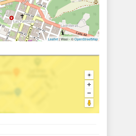
Leaflet
| Wasi - ©
OpenStreetMap