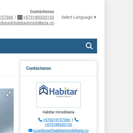
Contáctenos
|
Select Language
▼
157366
+573189320133
rdona@habitarinmobiliaria.co
Contáctanos
Habitar Inmobliaria
+576019157366
|
+573189320133
scardona@habitarinmobiliaria.co