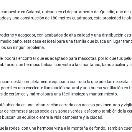
campestre en Calarcá, ubicada en el departamento del Quindío, uno de l
ados y una construcción de 180 metros cuadrados, esta propiedad te ofr
 moderno y acogedor, con acabados de alta calidad y una distribución es
medio baño, esta casa es ideal para una familia que busca un lugar tranq
ulos sin ningún problema.
ble, podrás encontrar que es adaptado para mascotas, por lo que tus pel
tación, un hermoso balcón con vista a las montañas, baño auxiliar y bañ
ericano, está completamente equipada con todo lo que puedas necesitar,
 permiten una excelente iluminación natural y una buena ventilación en 
o es de cerámica y mármol para una fácil limpieza y mantenimiento.
está ubicada en una urbanización cerrada con acceso pavimentado y vigilan
ar de hermosas áreas sociales y zonas verdes, así como también de la cerc
 buscan un equilibrio entre la vida campestre y la ciudad.
 que la rodea, con una hermosa vista a la montaña de fondo. También cu