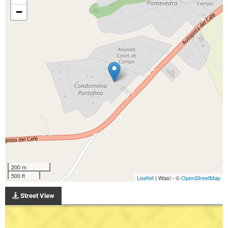
−
200 m
500 ft
Leaflet
| Wasi - ©
OpenStreetMap
Street View