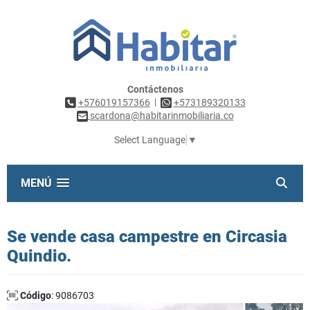
Contáctenos
|
+576019157366
+573189320133
scardona@habitarinmobiliaria.co
Select Language
▼
MENÚ
Se vende casa campestre en Circasia
Quindio.
Código
: 9086703