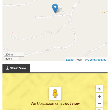
200 m
500 ft
Leaflet
| Wasi - ©
OpenStreetMap
Street View
Ver Ubicación
en
street view