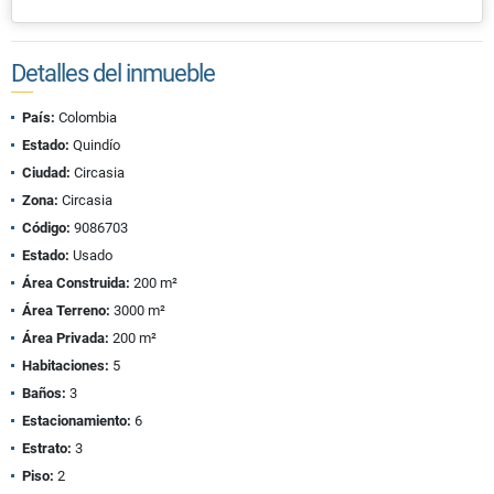
Detalles del inmueble
País:
Colombia
Estado:
Quindío
Ciudad:
Circasia
Zona:
Circasia
Código:
9086703
Estado:
Usado
Área Construida:
200 m²
Área Terreno:
3000 m²
Área Privada:
200 m²
Habitaciones:
5
Baños:
3
Estacionamiento:
6
Estrato:
3
Piso:
2