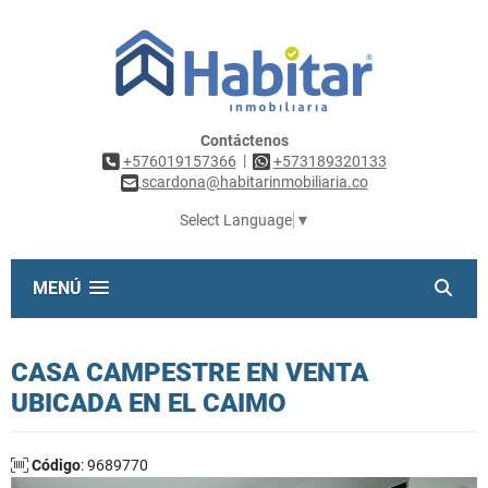
Contáctenos
|
+576019157366
+573189320133
scardona@habitarinmobiliaria.co
Select Language
▼
MENÚ
CASA CAMPESTRE EN VENTA
UBICADA EN EL CAIMO
Código
: 9689770