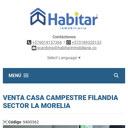
Contáctenos
|
+576019157366
+573189320133
scardona@habitarinmobiliaria.co
Select Language
▼
MENÚ
VENTA CASA CAMPESTRE FILANDIA
SECTOR LA MORELIA
Código
: 9400362