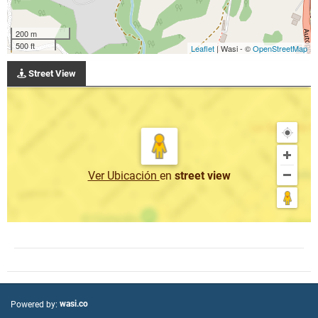
200 m
500 ft
Leaflet
| Wasi - ©
OpenStreetMap
Street View
Ver Ubicación
en
street view
wasi.co
Powered by: