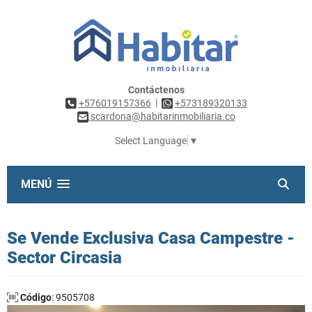
Contáctenos
|
+576019157366
+573189320133
scardona@habitarinmobiliaria.co
Select Language
▼
MENÚ
Se Vende Exclusiva Casa Campestre -
Sector Circasia
Código
: 9505708