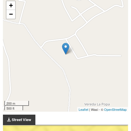
+
−
200 m
500 ft
Leaflet
| Wasi - ©
OpenStreetMap
Street View