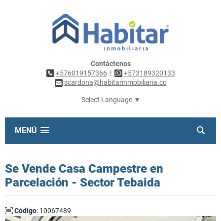
Contáctenos
|
+576019157366
+573189320133
scardona@habitarinmobiliaria.co
Select Language
▼
MENÚ
Se Vende Casa Campestre en
Parcelación - Sector Tebaida
Código
: 10067489