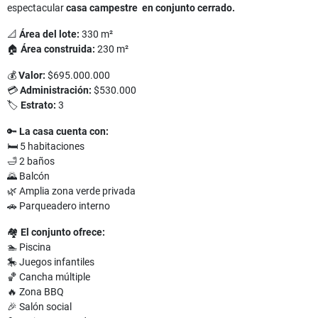
espectacular
casa campestre en conjunto cerrado.
📐
Área del lote:
330 m²
🏠
Área construida:
230 m²
💰
Valor:
$695.000.000
💳
Administración:
$530.000
🏷
Estrato:
3
🔑
La casa cuenta con:
🛏 5 habitaciones
🛁 2 baños
🌄 Balcón
🌿 Amplia zona verde privada
🚗 Parqueadero interno
🏘
El conjunto ofrece:
🏊 Piscina
🎠 Juegos infantiles
🏀 Cancha múltiple
🔥 Zona BBQ
🎉 Salón social