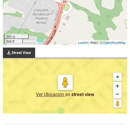
200 m
500 ft
Leaflet
| Wasi - ©
OpenStreetMap
Street View
Ver Ubicación
en
street view