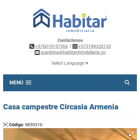
Contáctenos
|
+576019157366
+573189320133
scardona@habitarinmobiliaria.co
Select Language
▼
MENÚ
Casa campestre Circasia Armenia
Código
: 9859316