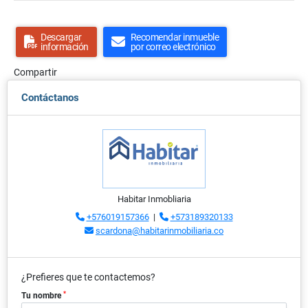
Descargar
Recomendar inmueble
información
por correo electrónico
Compartir
Contáctanos
Habitar Inmobliaria
+576019157366
|
+573189320133
scardona@habitarinmobiliaria.co
¿Prefieres que te contactemos?
*
Tu nombre