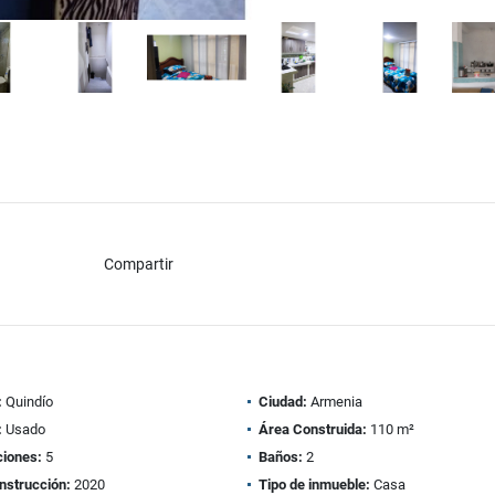
Compartir
:
Quindío
Ciudad:
Armenia
:
Usado
Área Construida:
110 m²
ciones:
5
Baños:
2
nstrucción:
2020
Tipo de inmueble:
Casa