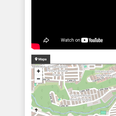
Mapa
+
−