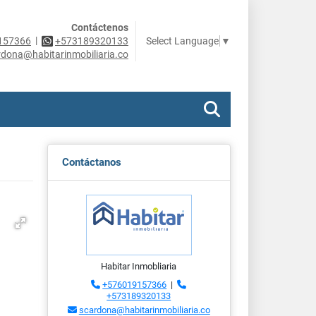
Contáctenos
|
Select Language
▼
157366
+573189320133
rdona@habitarinmobiliaria.co
Contáctanos
Habitar Inmobliaria
+576019157366
|
+573189320133
scardona@habitarinmobiliaria.co