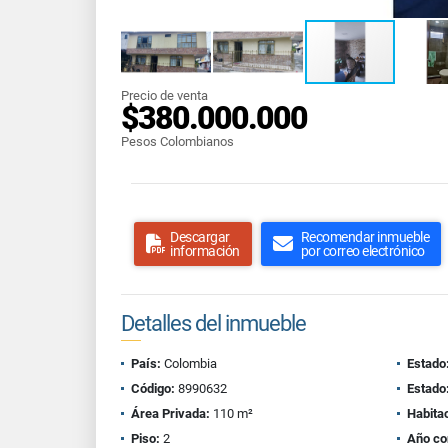
Precio de venta
$380.000.000
Pesos Colombianos
Descargar
Recomendar inmueble
información
por correo electrónico
Detalles del inmueble
País:
Colombia
Estado
Código:
8990632
Estado
Área Privada:
110 m²
Habita
Piso:
2
Año co