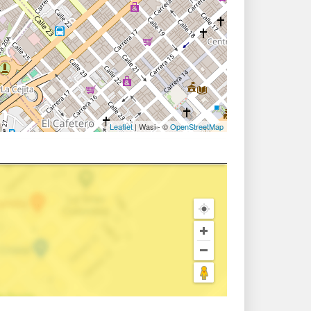
Leaflet
| Wasi - ©
OpenStreetMap