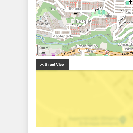
200 m
500 ft
Street View