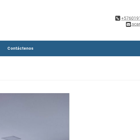
+576019
sca
Contáctenos