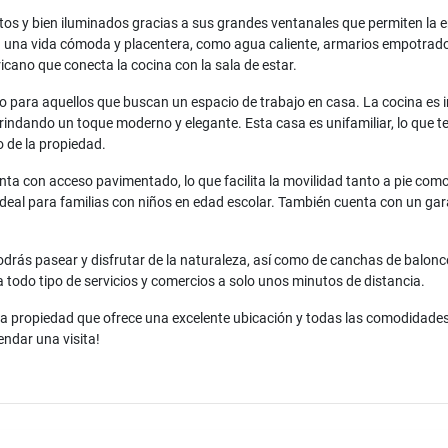
rtos y bien iluminados gracias a sus grandes ventanales que permiten la en
una vida cómoda y placentera, como agua caliente, armarios empotrados 
icano que conecta la cocina con la sala de estar.
o para aquellos que buscan un espacio de trabajo en casa. La cocina es in
rindando un toque moderno y elegante. Esta casa es unifamiliar, lo que te
 de la propiedad.
nta con acceso pavimentado, lo que facilita la movilidad tanto a pie com
 ideal para familias con niños en edad escolar. También cuenta con un gara
rás pasear y disfrutar de la naturaleza, así como de canchas de balonc
 todo tipo de servicios y comercios a solo unos minutos de distancia.
osa propiedad que ofrece una excelente ubicación y todas las comodidade
ndar una visita!