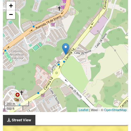
+
−
200 m
500 ft
Leaflet
| Wasi - ©
OpenStreetMap
Street View