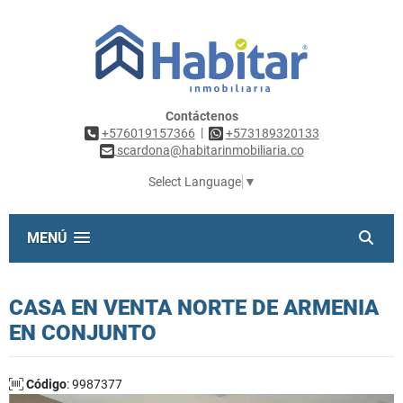
Contáctenos
|
+576019157366
+573189320133
scardona@habitarinmobiliaria.co
Select Language
▼
MENÚ
CASA EN VENTA NORTE DE ARMENIA
EN CONJUNTO
Código
: 9987377