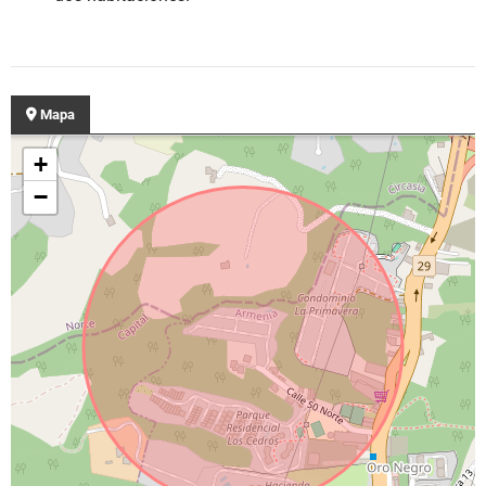
Mapa
+
−