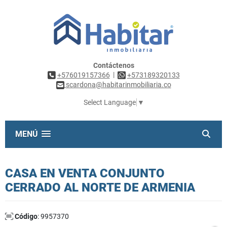
Contáctenos
|
+576019157366
+573189320133
scardona@habitarinmobiliaria.co
Select Language
▼
MENÚ
CASA EN VENTA CONJUNTO
CERRADO AL NORTE DE ARMENIA
Código
: 9957370