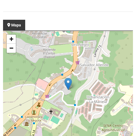
Mapa
+
−