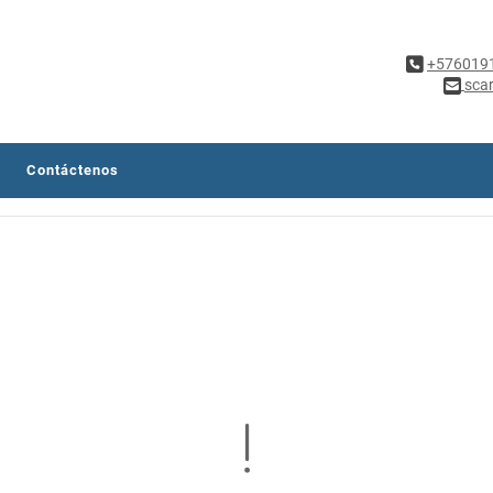
+576019
sca
Contáctenos