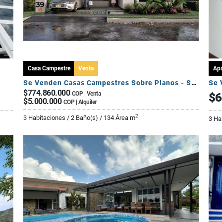
Casa Campestre
Venta
Ap
Se Venden Casas Campestres Sobre Planos - Sector Circasia
Se 
$774.860.000
COP | Venta
$6
$5.000.000
COP | Alquiler
2
3 Habitaciones / 2 Baño(s) / 134 Área m
3 Ha