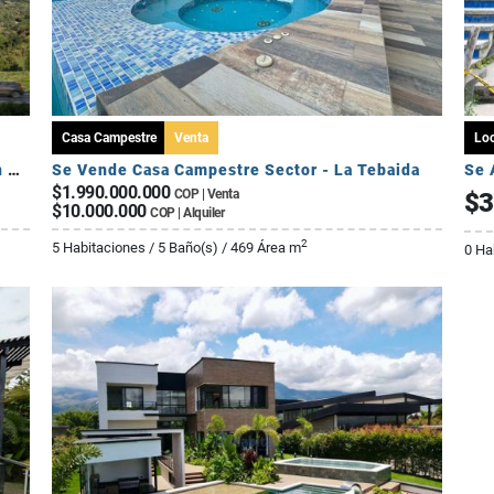
Casa Campestre
Venta
Loc
Cesión de Derechos – Apartamento Tipo A en Seroa | Avenida Centenario
Se Vende Casa Campestre Sector - La Tebaida
Se 
$1.990.000.000
COP | Venta
$3
$10.000.000
COP | Alquiler
2
5 Habitaciones / 5 Baño(s) / 469 Área m
0 Ha