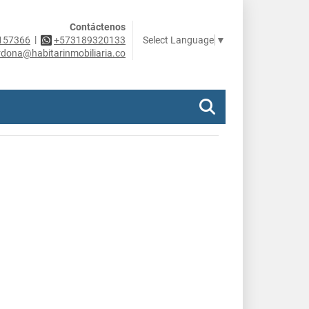
Contáctenos
|
Select Language
▼
157366
+573189320133
rdona@habitarinmobiliaria.co