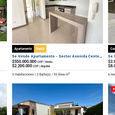
Apartamento
Venta
Ca
Se Vende Apartamento - Sector Avenida Centenario
$550.000.000
$2.
COP | Venta
$2.200.000
$8.
COP | Alquiler
2
3 Habitaciones / 2 Baño(s) / 93 Área m
6 Ha
R