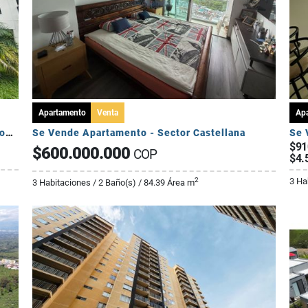
Apartamento
Venta
Ap
Se Vende Apartamento Campestre 2 Habitaciones - Via Al Caimo
Se Vende Apartamento - Sector Castellana
Se 
$91
$600.000.000
COP
$4.
3 Ha
2
3 Habitaciones / 2 Baño(s) / 84.39 Área m