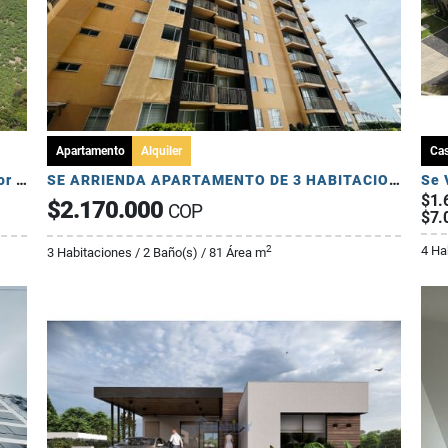
Apartamento
Alquiler
Ca
Se Venden Lotes en Conjunto Cerrado - Sector Pueblo Tapado
SE ARRIENDA APARTAMENTO DE 3 HABITACIONES - AV 19 NORTE
$1.
$2.170.000
COP
$7.
4 Ha
2
3 Habitaciones / 2 Baño(s) / 81 Área m