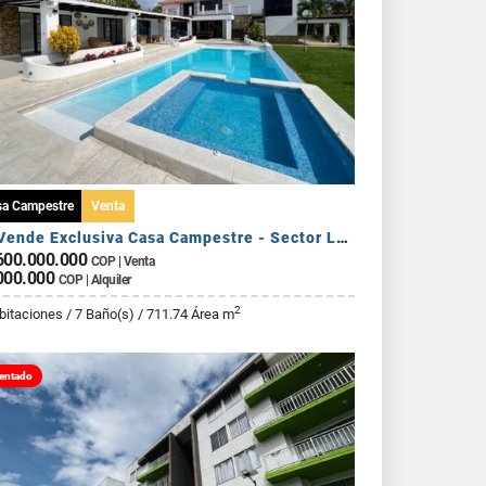
sa Campestre
Venta
Se Vende Exclusiva Casa Campestre - Sector La Tebaida
600.000.000
COP | Venta
000.000
COP | Alquiler
2
bitaciones / 7 Baño(s) / 711.74 Área m
entado