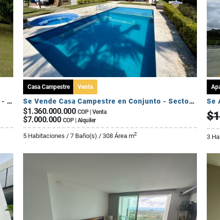
Casa Campestre
Venta
Ap
Se Vende Casa Campestre Fuera de Conjunto - Sector Av Centenario
Se Vende Casa Campestre en Conjunto - Sector El Caimo
$1.360.000.000
COP | Venta
$1
$7.000.000
COP | Alquiler
2
5 Habitaciones / 7 Baño(s) / 308 Área m
3 Ha