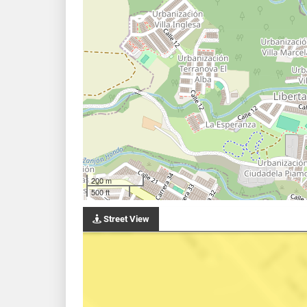
200 m
500 ft
Street View