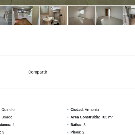
Compartir
:
Quindío
Ciudad:
Armenia
:
Usado
Área Construida:
105 m²
ciones:
4
Baños:
3
:
3
Pisos:
2