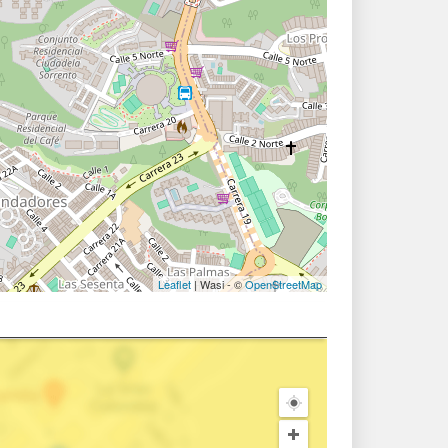
Leaflet
| Wasi - ©
OpenStreetMap