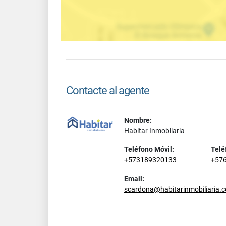
Contacte al agente
Nombre:
Habitar Inmobliaria
Teléfono Móvil:
Telé
+573189320133
+57
Email:
scardona@habitarinmobiliaria.c