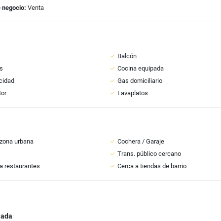
 negocio:
Venta
Balcón
s
Cocina equipada
icidad
Gas domiciliario
tor
Lavaplatos
zona urbana
Cochera / Garaje
Trans. público cercano
a restaurantes
Cerca a tiendas de barrio
iada