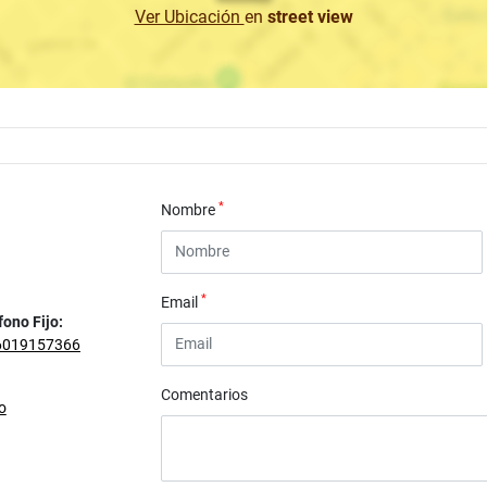
Ver Ubicación
en
street view
*
Nombre
*
Email
fono Fijo:
6019157366
Comentarios
o