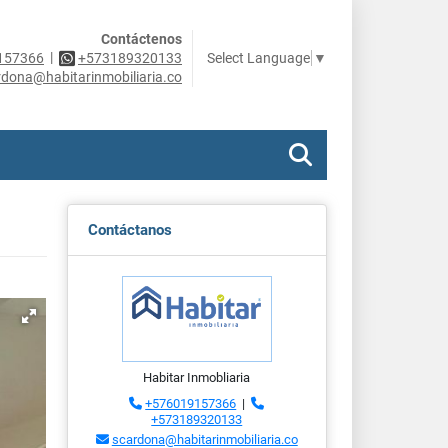
Contáctenos
|
Select Language
▼
157366
+573189320133
rdona@habitarinmobiliaria.co
Contáctanos
Habitar Inmobliaria
+576019157366
|
+573189320133
scardona@habitarinmobiliaria.co