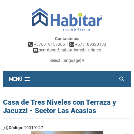
Contáctenos
|
+576019157366
+573189320133
scardona@habitarinmobiliaria.co
Select Language
▼
MENÚ
Casa de Tres Niveles con Terraza y
Jacuzzi - Sector Las Acasias
Código
: 10019127