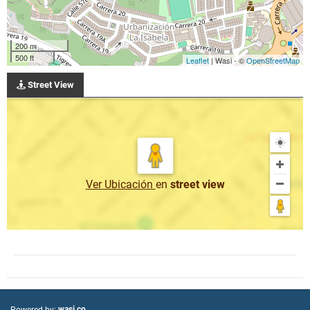
200 m
500 ft
Leaflet
| Wasi - ©
OpenStreetMap
Street View
Ver Ubicación
en
street view
wasi.co