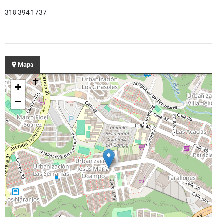
318 394 1737
Mapa
+
−