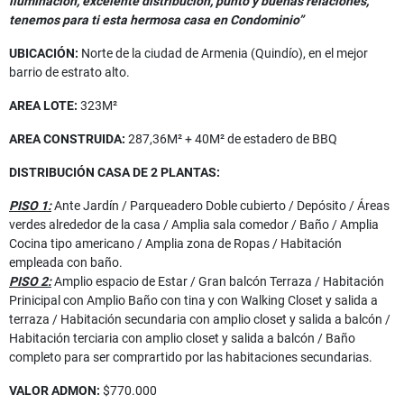
iluminación, excelente distribución, punto y buenas relaciones,
tenemos para ti esta hermosa casa en Condominio”
UBICACIÓN:
Norte de la ciudad de Armenia (Quindío), en el mejor
barrio de estrato alto.
AREA LOTE:
323M²
AREA CONSTRUIDA:
287,36M² + 40M² de estadero de BBQ
DISTRIBUCIÓN CASA DE 2 PLANTAS:
PISO 1:
Ante Jardín / Parqueadero Doble cubierto / Depósito / Áreas
verdes alrededor de la casa / Amplia sala comedor / Baño / Amplia
Cocina tipo americano / Amplia zona de Ropas / Habitación
empleada con baño.
PISO 2:
Amplio espacio de Estar / Gran balcón Terraza / Habitación
Prinicipal con Amplio Baño con tina y con Walking Closet y salida a
terraza / Habitación secundaria con amplio closet y salida a balcón /
Habitación terciaria con amplio closet y salida a balcón / Baño
completo para ser comprartido por las habitaciones secundarias.
VALOR ADMON:
$770.000