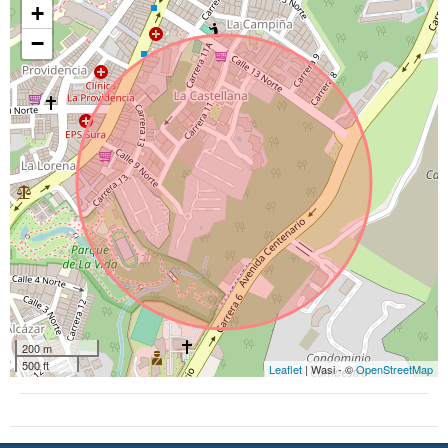
+
−
200 m
500 ft
Leaflet
| Wasi - ©
OpenStreetMap