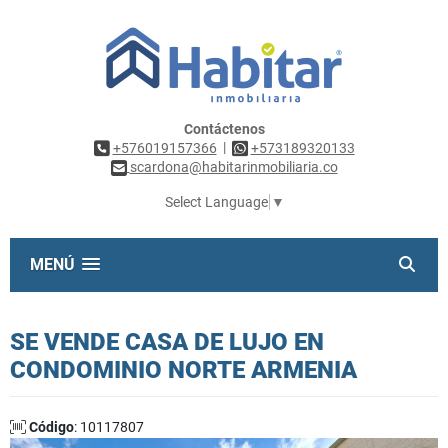
Contáctenos
|
+576019157366
+573189320133
scardona@habitarinmobiliaria.co
Select Language
▼
MENÚ
SE VENDE CASA DE LUJO EN
CONDOMINIO NORTE ARMENIA
Código
: 10117807