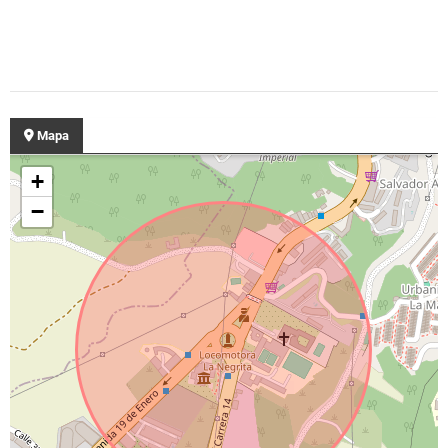
Mapa
+
−