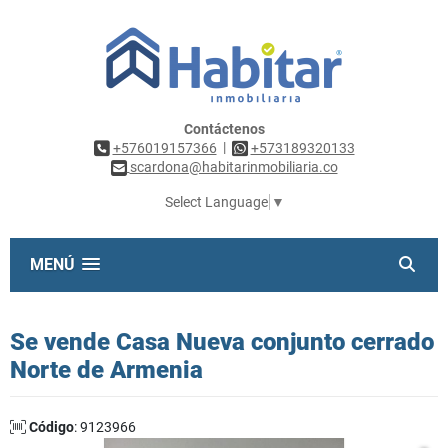
Contáctenos
|
+576019157366
+573189320133
scardona@habitarinmobiliaria.co
Select Language
▼
MENÚ
Se vende Casa Nueva conjunto cerrado
Norte de Armenia
Código
: 9123966