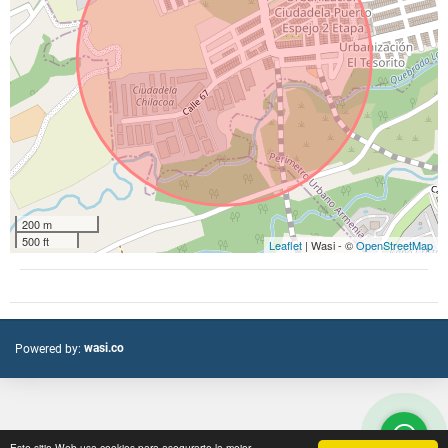
200 m
500 ft
Leaflet
| Wasi - ©
OpenStreetMap
wasi.co
Powered by:
Este sitio Web usa cookies para asegurarte la mejor