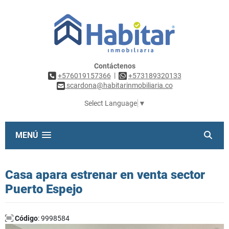
Contáctenos
|
+576019157366
+573189320133
scardona@habitarinmobiliaria.co
Select Language
▼
MENÚ
Casa apara estrenar en venta sector
Puerto Espejo
Código
: 9998584