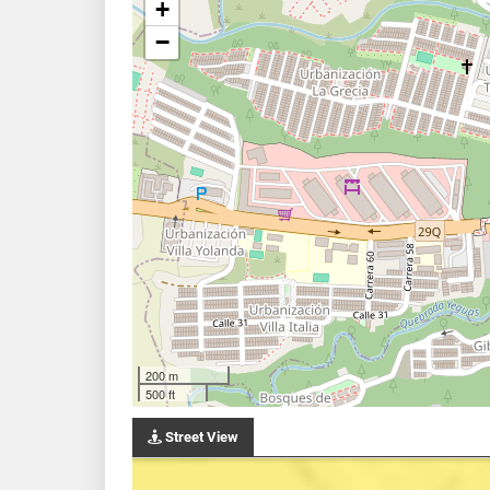
+
−
200 m
500 ft
Street View