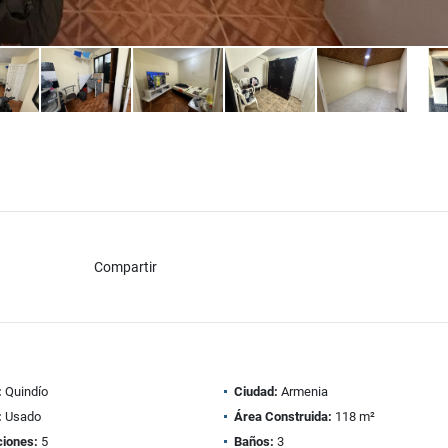
Compartir
:
Quindío
Ciudad:
Armenia
:
Usado
Área Construida:
118 m²
ciones:
5
Baños:
3