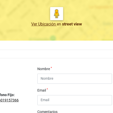
Ver Ubicación
en
street view
*
Nombre
*
Email
fono Fijo:
6019157366
Comentarios