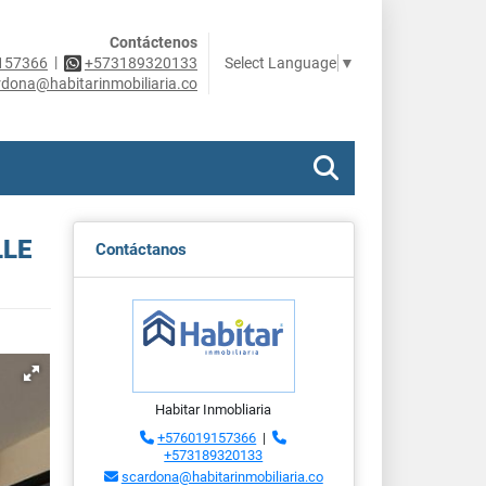
Contáctenos
|
Select Language
▼
157366
+573189320133
rdona@habitarinmobiliaria.co
LLE
Contáctanos
Habitar Inmobliaria
+576019157366
|
+573189320133
scardona@habitarinmobiliaria.co