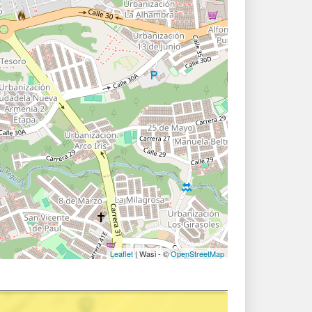
Leaflet
| Wasi - ©
OpenStreetMap