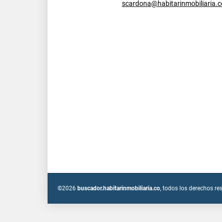
scardona@habitarinmobiliaria.c
©2026
buscador.habitarinmobiliaria.co
, todos los derechos re