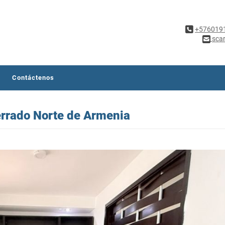
+576019
sca
Contáctenos
errado Norte de Armenia