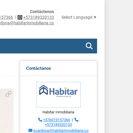
Contáctenos
|
Select Language
▼
157366
+573189320133
rdona@habitarinmobiliaria.co
Contáctanos
Habitar Inmobliaria
+576019157366
|
+573189320133
scardona@habitarinmobiliaria.co