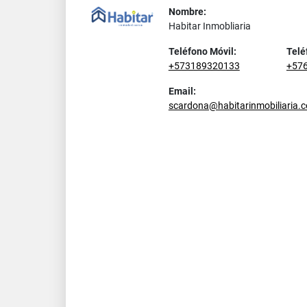
Nombre:
Habitar Inmobliaria
Teléfono Móvil:
Telé
+573189320133
+57
Email:
scardona@habitarinmobiliaria.c