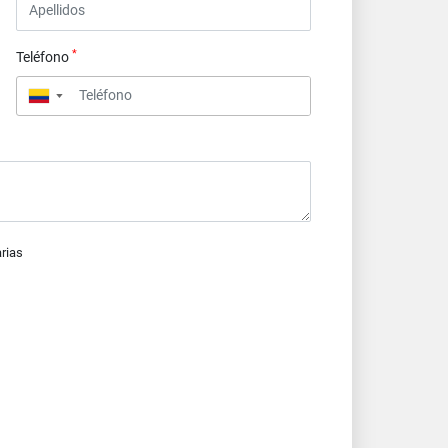
*
Teléfono
▼
arias