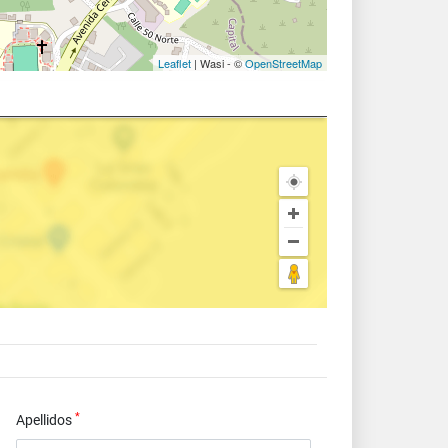
Leaflet
| Wasi - ©
OpenStreetMap
*
Apellidos