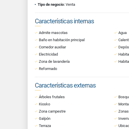
Tipo de negocio:
Venta
Características internas
Admite mascotas
Agua
Baño en habitación principal
Calent
Comedor auxiliar
Depós
Electricidad
Habita
Zona de lavandería
Habita
Reformado
Características externas
Árboles frutales
Bosque
Kiosko
Monta
Zona campestre
Zonas
Galpón
Invern
Terraza
Ubicac