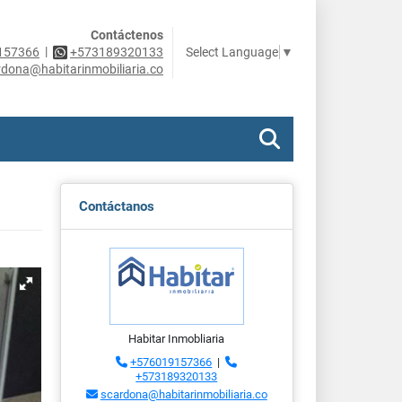
Contáctenos
|
Select Language
▼
157366
+573189320133
rdona@habitarinmobiliaria.co
Contáctanos
Habitar Inmobliaria
+576019157366
|
+573189320133
scardona@habitarinmobiliaria.co