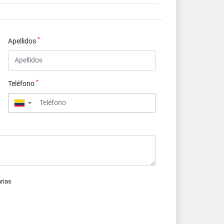
*
Apellidos
*
Teléfono
▼
arias