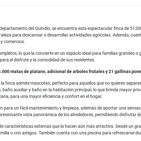
departamento del Quindío, se encuentra esta espectacular finca de 5120
aleza para descansar o desarrollar actividades agrícolas. Además, cuent
 y comercios.
ompletos, lo que la convierte en un espacio ideal para familias grandes 
para el disfrute y la comodidad de sus residentes.
3.000 matas de platano, adicional de arboles frutales y 21 gallinas pon
ue la finca admite mascotas, perfecto para aquellos que no quieren sepa
baño auxiliar y baño en la habitación principal, lo que brinda mayor pr
ana, para una mayor eficiencia y confort en el hogar.
n para un fácil mantenimiento y limpieza, además de aportar una sensaci
presionante vista panorámica de los alrededores, permitiendo disfrutar de 
 de características externas que la hacen aún más atractiva. Desde un gr
amilia o con amigos. También cuenta con una piscina para refrescarse dur