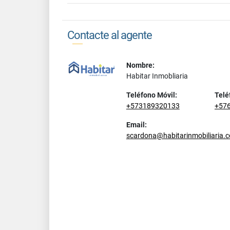
Contacte al agente
Nombre:
Habitar Inmobliaria
Teléfono Móvil:
Telé
+573189320133
+57
Email:
scardona@habitarinmobiliaria.c