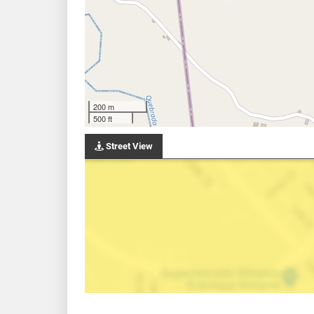
200 m
500 ft
Street View