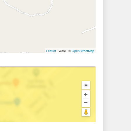
Leaflet
| Wasi - ©
OpenStreetMap