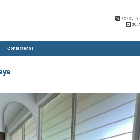
+576019
sca
Contáctenos
aya