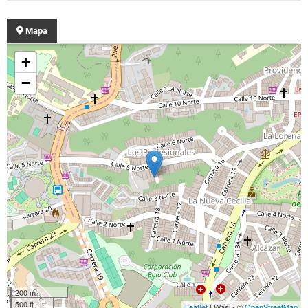
Mapa
+
−
200 m
500 ft
Leaflet
| Wasi - ©
OpenStreetMap