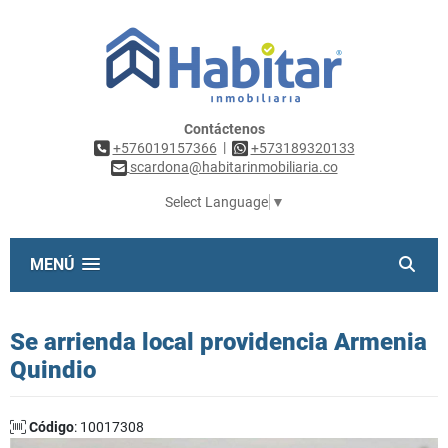
Contáctenos
|
+576019157366
+573189320133
scardona@habitarinmobiliaria.co
Select Language
▼
MENÚ
Se arrienda local providencia Armenia
Quindio
Código
: 10017308