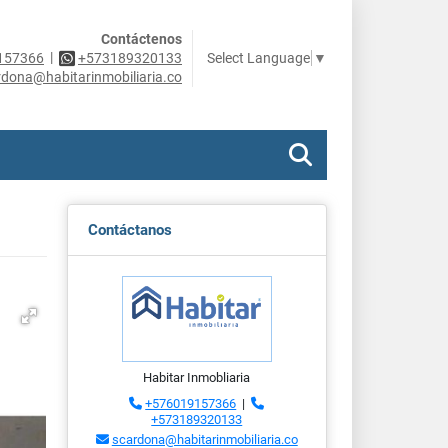
Contáctenos
|
Select Language
▼
157366
+573189320133
rdona@habitarinmobiliaria.co
Contáctanos
Habitar Inmobliaria
+576019157366
|
+573189320133
scardona@habitarinmobiliaria.co