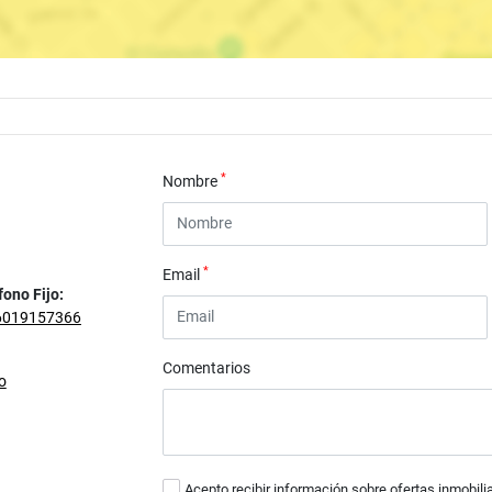
*
Nombre
*
Email
fono Fijo:
6019157366
Comentarios
o
Acepto recibir información sobre ofertas inmobili