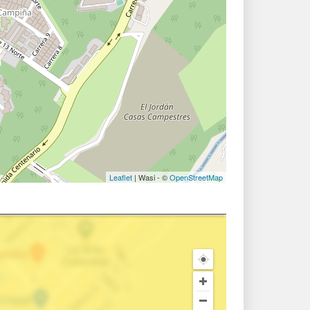
Leaflet
| Wasi - ©
OpenStreetMap