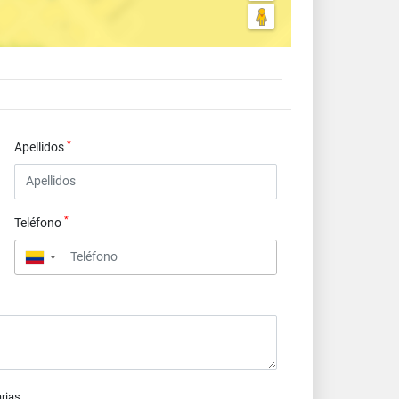
*
Apellidos
*
Teléfono
▼
arias