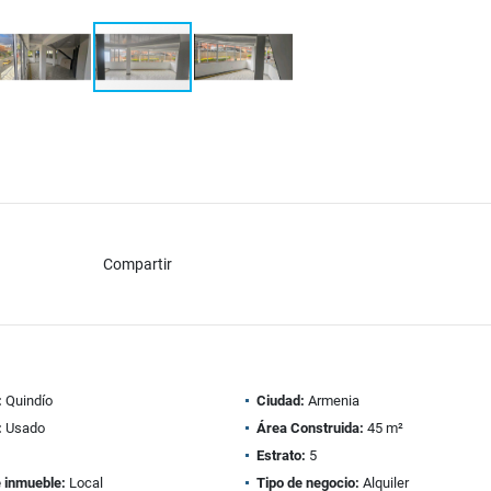
Compartir
:
Quindío
Ciudad:
Armenia
:
Usado
Área Construida:
45 m²
1
Estrato:
5
e inmueble:
Local
Tipo de negocio:
Alquiler