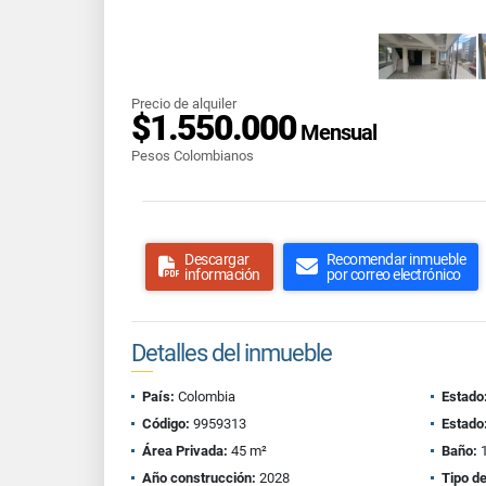
Precio de alquiler
$1.550.000
Mensual
Pesos Colombianos
Descargar
Recomendar inmueble
información
por correo electrónico
Detalles del inmueble
País:
Colombia
Estado
Código:
9959313
Estado
Área Privada:
45 m²
Baño:
Año construcción:
2028
Tipo d