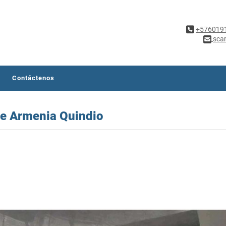
+576019
sca
Contáctenos
 de Armenia Quindio