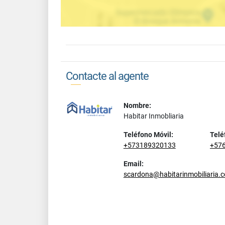
Contacte al agente
Nombre:
Habitar Inmobliaria
Teléfono Móvil:
Telé
+573189320133
+57
Email:
scardona@habitarinmobiliaria.c