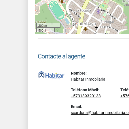
200 m
500 ft
Contacte al agente
Nombre:
Habitar Inmobliaria
Teléfono Móvil:
Telé
+573189320133
+57
Email:
scardona@habitarinmobiliaria.c