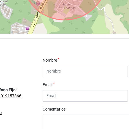
*
Nombre
*
Email
fono Fijo:
6019157366
Comentarios
o