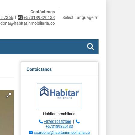
Contáctenos
|
Select Language
▼
157366
+573189320133
rdona@habitarinmobiliaria.co
Contáctanos
Habitar Inmobliaria
+576019157366
|
+573189320133
scardona@habitarinmobiliaria.co