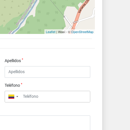
Leaflet
| Wasi - ©
OpenStreetMap
*
Apellidos
*
Teléfono
▼