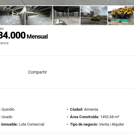
ler
34.000
Mensual
ianos
Compartir
:
Quindío
Ciudad:
Armenia
:
Usado
Área Construida:
1492.68 m²
e inmueble:
Lote Comercial
Tipo de negocio:
Venta | Alquiler