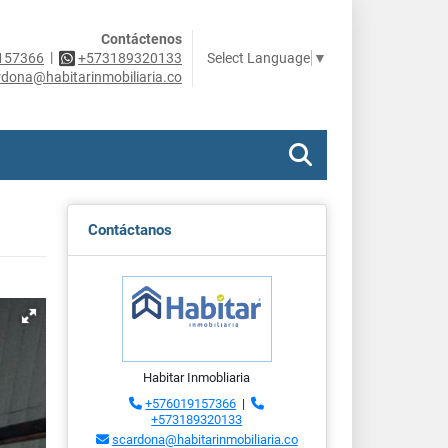
Contáctenos
|
Select Language
▼
157366
+573189320133
rdona@habitarinmobiliaria.co
Contáctanos
Habitar Inmobliaria
+576019157366
|
+573189320133
scardona@habitarinmobiliaria.co