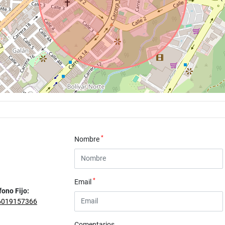
*
Nombre
*
Email
fono Fijo:
6019157366
Comentarios