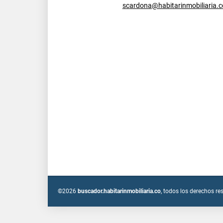
scardona@habitarinmobiliaria.c
©2026
buscador.habitarinmobiliaria.co
, todos los derechos re