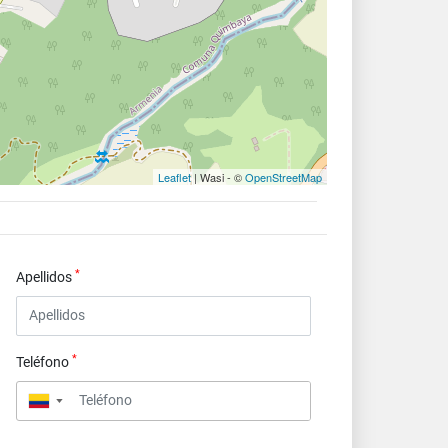
Leaflet
| Wasi - ©
OpenStreetMap
*
Apellidos
*
Teléfono
▼