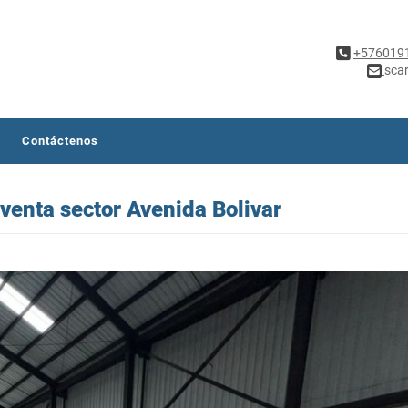
+576019
sca
Contáctenos
 venta sector Avenida Bolivar