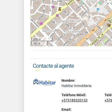
200 m
500 ft
Contacte al agente
Nombre:
Habitar Inmobliaria
Teléfono Móvil:
Telé
+573189320133
+57
Email: