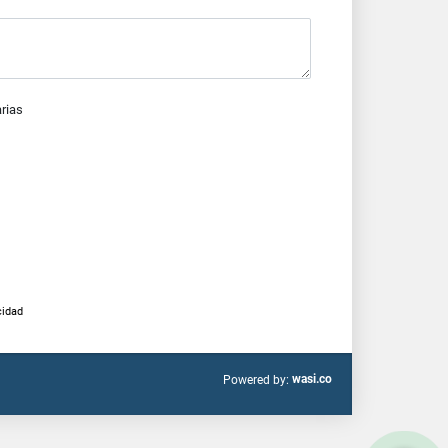
arias
cidad
wasi.co
Powered by: