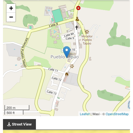
+
−
200 m
500 ft
Leaflet
| Wasi - ©
OpenStreetMap
Street View