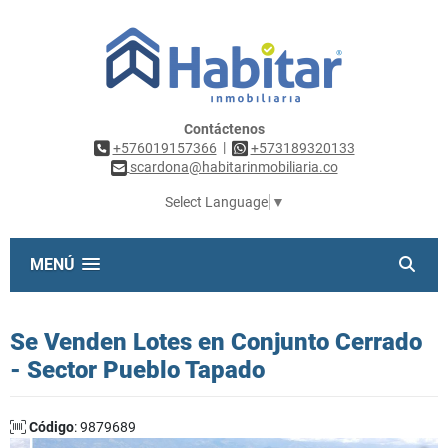
Contáctenos
|
+576019157366
+573189320133
scardona@habitarinmobiliaria.co
Select Language
▼
MENÚ
Se Venden Lotes en Conjunto Cerrado
- Sector Pueblo Tapado
Código
: 9879689