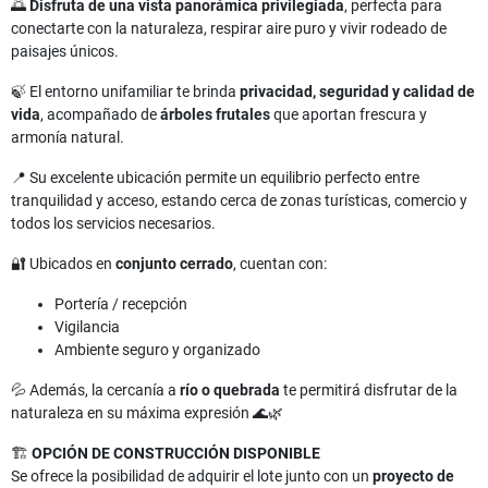
🌅
Disfruta de una vista panorámica privilegiada
, perfecta para
conectarte con la naturaleza, respirar aire puro y vivir rodeado de
paisajes únicos.
🍃 El entorno unifamiliar te brinda
privacidad, seguridad y calidad de
vida
, acompañado de
árboles frutales
que aportan frescura y
armonía natural.
📍 Su excelente ubicación permite un equilibrio perfecto entre
tranquilidad y acceso, estando cerca de zonas turísticas, comercio y
todos los servicios necesarios.
🔐 Ubicados en
conjunto cerrado
, cuentan con:
Portería / recepción
Vigilancia
Ambiente seguro y organizado
💦 Además, la cercanía a
río o quebrada
te permitirá disfrutar de la
naturaleza en su máxima expresión 🌊🌿
🏗️
OPCIÓN DE CONSTRUCCIÓN DISPONIBLE
Se ofrece la posibilidad de adquirir el lote junto con un
proyecto de