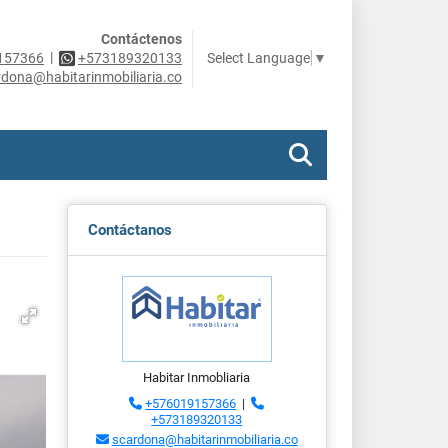
Contáctenos
|
Select Language
▼
157366
+573189320133
rdona@habitarinmobiliaria.co
Contáctanos
Habitar Inmobliaria
+576019157366
|
+573189320133
scardona@habitarinmobiliaria.co