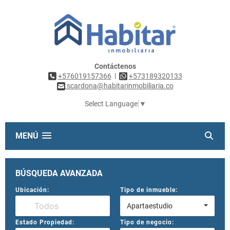
Contáctenos
|
+576019157366
+573189320133
scardona@habitarinmobiliaria.co
Select Language
▼
MENÚ
BÚSQUEDA AVANZADA
Ubicación:
Tipo de inmueble:
Apartaestudio
Estado Propiedad:
Tipo de negocio: