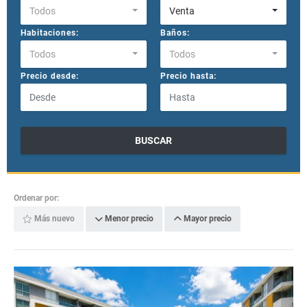
Todos
Venta
Habitaciones:
Baños:
Todos
Todos
Precio desde:
Precio hasta:
BUSCAR
Ordenar por:
Más nuevo
Menor precio
Mayor precio