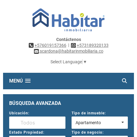
Contáctenos
|
+576019157366
+573189320133
scardona@habitarinmobiliaria.co
Select Language
▼
MENÚ
BÚSQUEDA AVANZADA
Ubicación:
Tipo de inmueble:
Apartamento
Estado Propiedad:
Tipo de negocio: