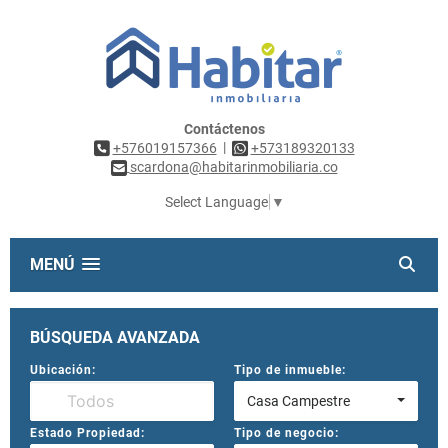
Contáctenos
|
+576019157366
+573189320133
scardona@habitarinmobiliaria.co
Select Language
▼
MENÚ
BÚSQUEDA AVANZADA
Ubicación:
Tipo de inmueble:
Casa Campestre
Estado Propiedad:
Tipo de negocio: