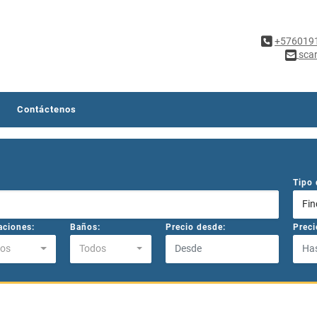
+576019
sca
Contáctenos
Tipo 
Fin
aciones:
Baños:
Precio desde:
Preci
os
Todos