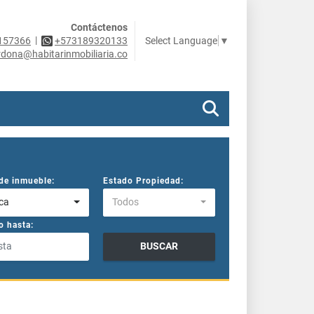
Contáctenos
|
Select Language
▼
157366
+573189320133
rdona@habitarinmobiliaria.co
de inmueble:
Estado Propiedad:
ca
Todos
o hasta:
BUSCAR