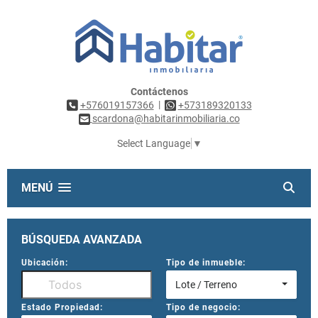
Contáctenos
|
+576019157366
+573189320133
scardona@habitarinmobiliaria.co
Select Language
▼
MENÚ
BÚSQUEDA AVANZADA
Ubicación:
Tipo de inmueble:
Lote / Terreno
Estado Propiedad:
Tipo de negocio: