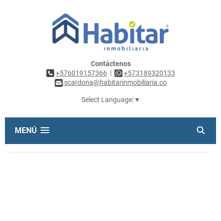
Contáctenos
|
+576019157366
+573189320133
scardona@habitarinmobiliaria.co
Select Language
▼
MENÚ