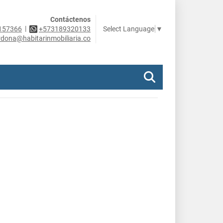
Contáctenos
|
Select Language
▼
157366
+573189320133
rdona@habitarinmobiliaria.co