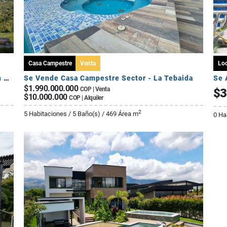
Casa Campestre
Venta
Loc
Cesión de Derechos – Apartamento Tipo A en Seroa | Avenida Centenario
Se Vende Casa Campestre Sector - La Tebaida
Se 
$1.990.000.000
COP | Venta
$3
$10.000.000
COP | Alquiler
2
5 Habitaciones / 5 Baño(s) / 469 Área m
0 Ha