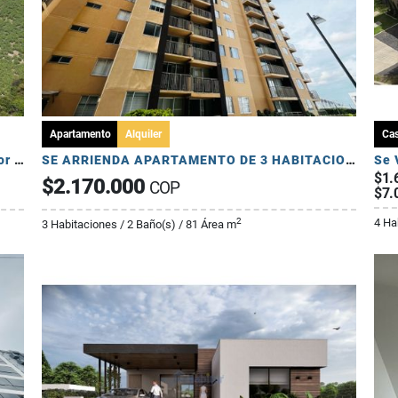
Apartamento
Alquiler
Ca
Se Venden Lotes en Conjunto Cerrado - Sector Pueblo Tapado
SE ARRIENDA APARTAMENTO DE 3 HABITACIONES - AV 19 NORTE
$1.
$2.170.000
COP
$7.
4 Ha
2
3 Habitaciones / 2 Baño(s) / 81 Área m