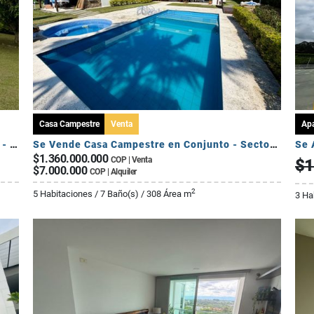
Casa Campestre
Venta
Ap
Se Vende Casa Campestre Fuera de Conjunto - Sector Av Centenario
Se Vende Casa Campestre en Conjunto - Sector El Caimo
$1.360.000.000
COP | Venta
$1
$7.000.000
COP | Alquiler
2
5 Habitaciones / 7 Baño(s) / 308 Área m
3 Ha