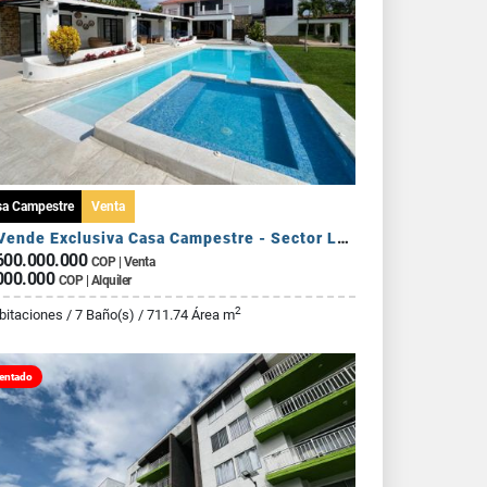
sa Campestre
Venta
Se Vende Exclusiva Casa Campestre - Sector La Tebaida
600.000.000
COP | Venta
000.000
COP | Alquiler
2
bitaciones / 7 Baño(s) / 711.74 Área m
entado