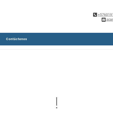
+576019
sca
Contáctenos