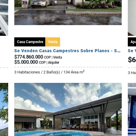
Casa Campestre
Venta
Ap
Se Venden Casas Campestres Sobre Planos - Sector Circasia
Se 
$774.860.000
COP | Venta
$6
$5.000.000
COP | Alquiler
2
3 Habitaciones / 2 Baño(s) / 134 Área m
3 Ha