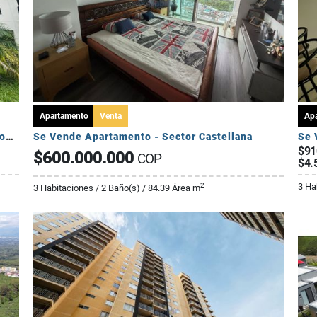
Apartamento
Venta
Ap
Se Vende Apartamento Campestre 2 Habitaciones - Via Al Caimo
Se Vende Apartamento - Sector Castellana
Se 
$91
$600.000.000
COP
$4.
3 Ha
2
3 Habitaciones / 2 Baño(s) / 84.39 Área m