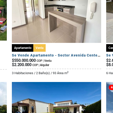
Apartamento
Venta
Ca
Se Vende Apartamento - Sector Avenida Centenario
$550.000.000
$2.
COP | Venta
$2.200.000
$8.
COP | Alquiler
2
3 Habitaciones / 2 Baño(s) / 93 Área m
6 Ha
R