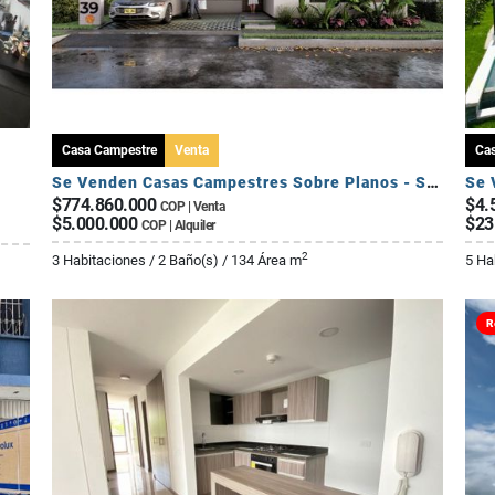
Casa Campestre
Venta
Ca
Se Venden Casas Campestres Sobre Planos - Sector Circasia
$774.860.000
$4.
COP | Venta
$5.000.000
$23
COP | Alquiler
2
3 Habitaciones / 2 Baño(s) / 134 Área m
5 Ha
R