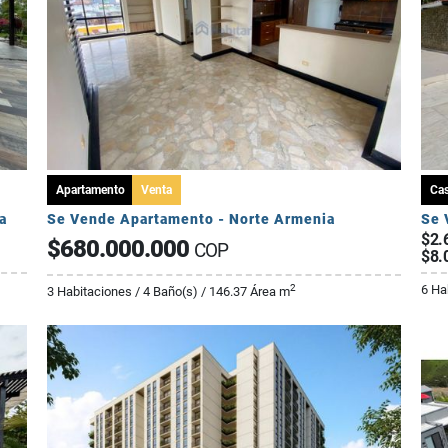
Apartamento
Venta
Ca
a
Se Vende Apartamento - Norte Armenia
$2.
$680.000.000
COP
$8.
6 Ha
2
3 Habitaciones / 4 Baño(s) / 146.37 Área m