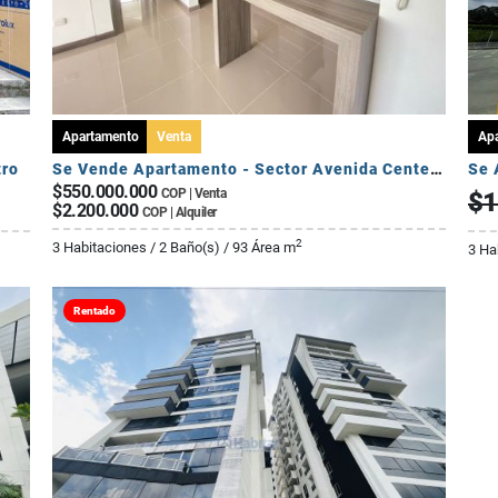
Apartamento
Venta
Ap
tro
Se Vende Apartamento - Sector Avenida Centenario
$550.000.000
COP | Venta
$1
$2.200.000
COP | Alquiler
2
3 Habitaciones / 2 Baño(s) / 93 Área m
3 Ha
Rentado