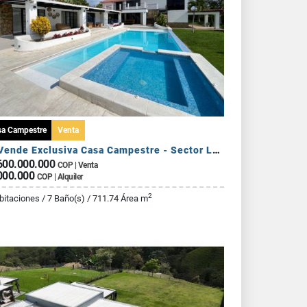
sa Campestre
Venta
Se Vende Exclusiva Casa Campestre - Sector La Tebaida
600.000.000
COP | Venta
000.000
COP | Alquiler
2
bitaciones / 7 Baño(s) / 711.74 Área m