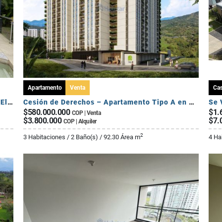
Apartamento
Venta
Ca
Se Vende Exclusiva Casa Campestre - Sector El Caimo
Cesión de Derechos – Apartamento Tipo A en Seroa | Avenida Centenario
$580.000.000
$1.
COP | Venta
$3.800.000
$7.
COP | Alquiler
2
3 Habitaciones / 2 Baño(s) / 92.30 Área m
4 Ha