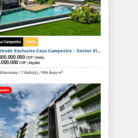
sa Campestre
Venta
Se Vende Exclusiva Casa Campestre - Sector Via Armenia Calarca
500.000.000
COP | Venta
.000.000
COP | Alquiler
2
bitaciones / 7 Baño(s) / 956 Área m
entado