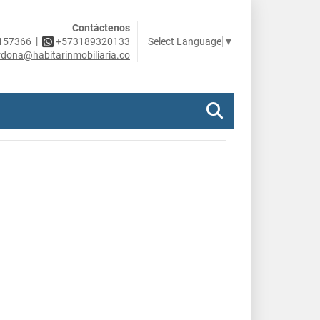
Contáctenos
|
Select Language
▼
157366
+573189320133
rdona@habitarinmobiliaria.co