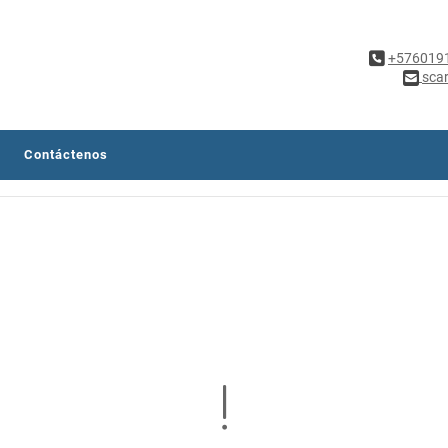
+576019
sca
Contáctenos