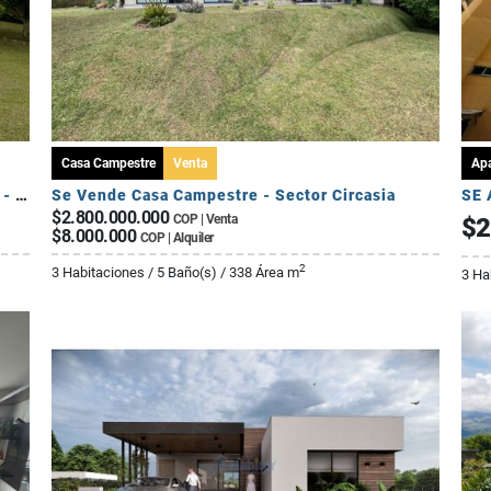
Casa Campestre
Venta
Ap
Se Vende Casa Campestre Fuera de Conjunto - Sector Av Centenario
Se Vende Casa Campestre - Sector Circasia
$2.800.000.000
COP | Venta
$2
$8.000.000
COP | Alquiler
2
3 Habitaciones / 5 Baño(s) / 338 Área m
3 Ha