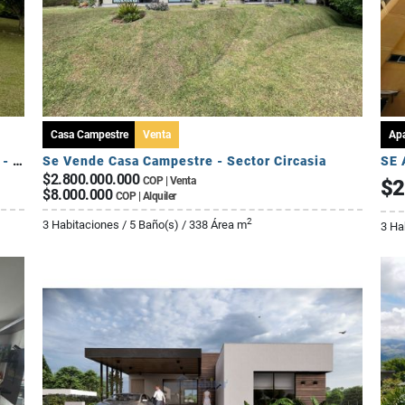
Casa Campestre
Venta
Ap
Se Vende Casa Campestre Fuera de Conjunto - Sector Av Centenario
Se Vende Casa Campestre - Sector Circasia
$2.800.000.000
COP | Venta
$2
$8.000.000
COP | Alquiler
2
3 Habitaciones / 5 Baño(s) / 338 Área m
3 Ha