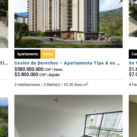
Apartamento
Venta
Ca
Se Vende Exclusiva Casa Campestre - Sector El Caimo
Cesión de Derechos – Apartamento Tipo A en Seroa | Avenida Centenario
$580.000.000
$1.
COP | Venta
$3.800.000
$7.
COP | Alquiler
2
3 Habitaciones / 2 Baño(s) / 92.30 Área m
4 Ha