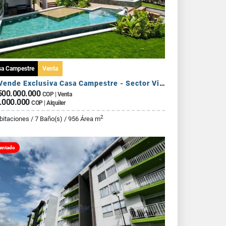
sa Campestre
Venta
Se Vende Exclusiva Casa Campestre - Sector Via Armenia Calarca
500.000.000
COP | Venta
.000.000
COP | Alquiler
2
bitaciones / 7 Baño(s) / 956 Área m
entado