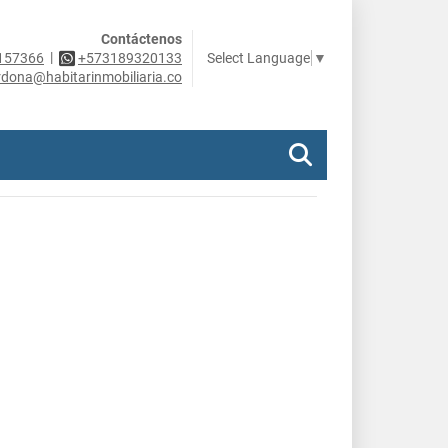
Contáctenos
|
Select Language
▼
157366
+573189320133
rdona@habitarinmobiliaria.co