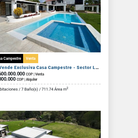
sa Campestre
Venta
Se Vende Exclusiva Casa Campestre - Sector La Tebaida
600.000.000
COP | Venta
000.000
COP | Alquiler
2
bitaciones / 7 Baño(s) / 711.74 Área m