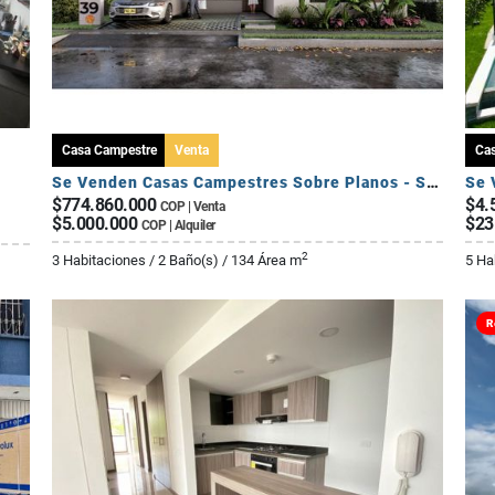
Casa Campestre
Venta
Ca
Se Venden Casas Campestres Sobre Planos - Sector Circasia
$774.860.000
$4.
COP | Venta
$5.000.000
$23
COP | Alquiler
2
3 Habitaciones / 2 Baño(s) / 134 Área m
5 Ha
R