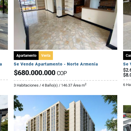
Apartamento
Venta
Ca
a
Se Vende Apartamento - Norte Armenia
$2.
$680.000.000
COP
$8.
6 Ha
2
3 Habitaciones / 4 Baño(s) / 146.37 Área m