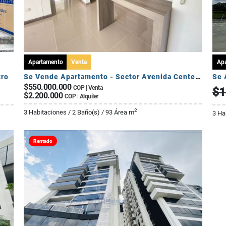
Apartamento
Venta
Ap
tro
Se Vende Apartamento - Sector Avenida Centenario
$550.000.000
COP | Venta
$1
$2.200.000
COP | Alquiler
2
3 Habitaciones / 2 Baño(s) / 93 Área m
3 Ha
Rentado