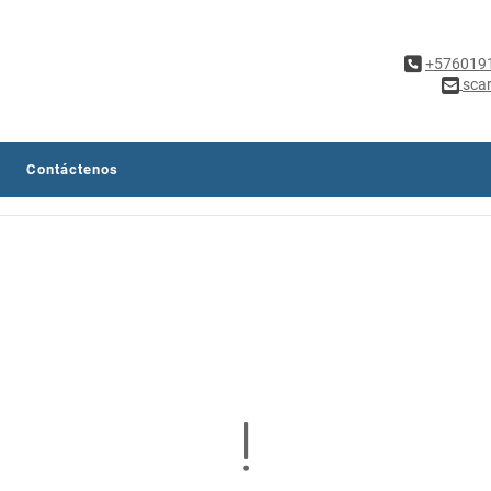
+576019
sca
Contáctenos