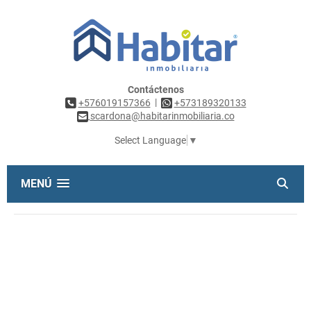
Contáctenos
|
+576019157366
+573189320133
scardona@habitarinmobiliaria.co
Select Language
▼
MENÚ