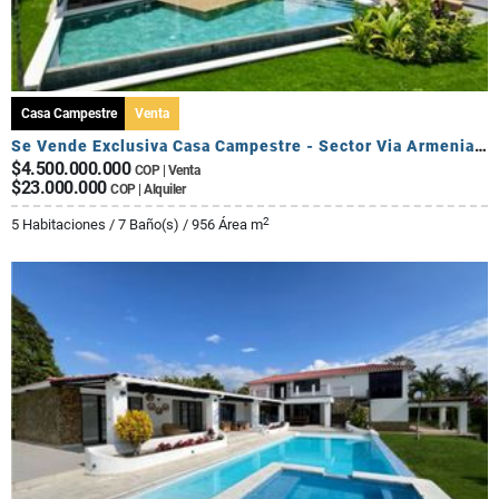
Casa Campestre
Venta
Se Vende Exclusiva Casa Campestre - Sector Via Armenia Calarca
$4.500.000.000
COP | Venta
$23.000.000
COP | Alquiler
2
5 Habitaciones / 7 Baño(s) / 956 Área m