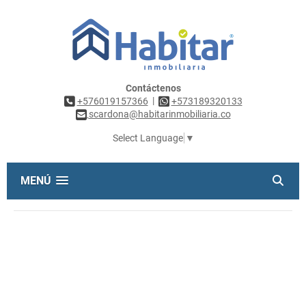
Contáctenos
|
+576019157366
+573189320133
scardona@habitarinmobiliaria.co
Select Language
▼
MENÚ