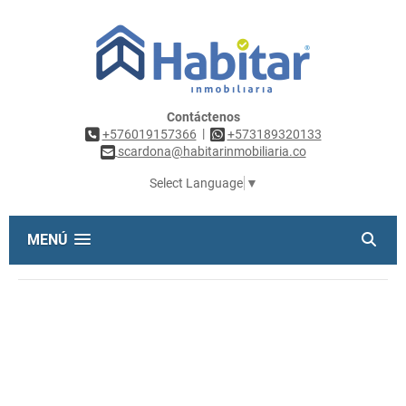
Contáctenos
|
+576019157366
+573189320133
scardona@habitarinmobiliaria.co
Select Language
▼
MENÚ