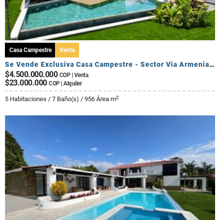
Casa Campestre
Venta
Se Vende Exclusiva Casa Campestre - Sector Via Armenia Calarca
$4.500.000.000
COP | Venta
$23.000.000
COP | Alquiler
2
5 Habitaciones / 7 Baño(s) / 956 Área m