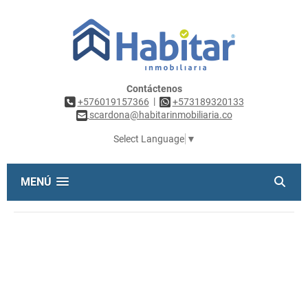
Contáctenos
|
+576019157366
+573189320133
scardona@habitarinmobiliaria.co
Select Language
▼
MENÚ