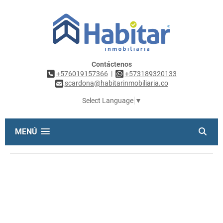
Contáctenos
|
+576019157366
+573189320133
scardona@habitarinmobiliaria.co
Select Language
▼
MENÚ