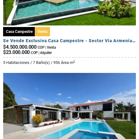
Casa Campestre
Venta
Se Vende Exclusiva Casa Campestre - Sector Via Armenia Calarca
$4.500.000.000
COP | Venta
$23.000.000
COP | Alquiler
2
5 Habitaciones / 7 Baño(s) / 956 Área m