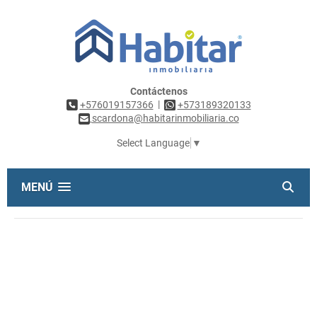
Contáctenos
|
+576019157366
+573189320133
scardona@habitarinmobiliaria.co
Select Language
▼
MENÚ