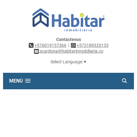
Contáctenos
|
+576019157366
+573189320133
scardona@habitarinmobiliaria.co
Select Language
▼
MENÚ