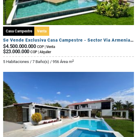
Casa Campestre
Venta
Se Vende Exclusiva Casa Campestre - Sector Via Armenia Calarca
$4.500.000.000
COP | Venta
$23.000.000
COP | Alquiler
2
5 Habitaciones / 7 Baño(s) / 956 Área m