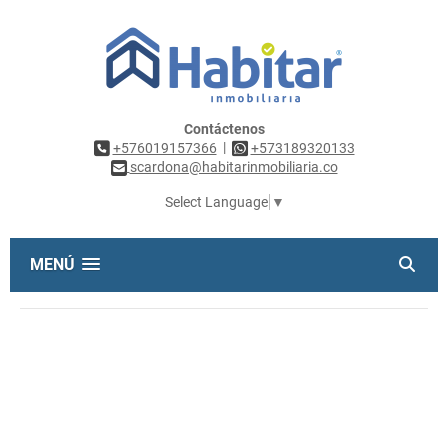
Contáctenos
|
+576019157366
+573189320133
scardona@habitarinmobiliaria.co
Select Language
▼
MENÚ