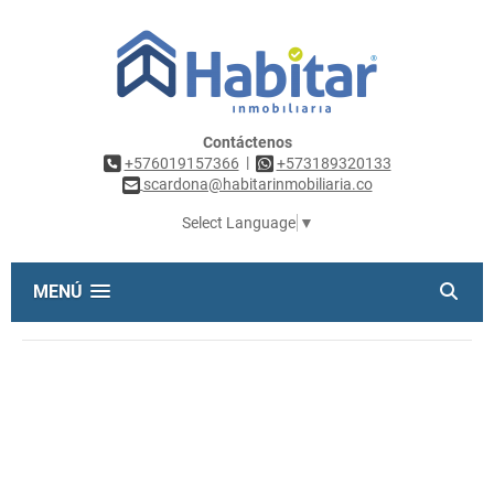
Contáctenos
|
+576019157366
+573189320133
scardona@habitarinmobiliaria.co
Select Language
▼
MENÚ