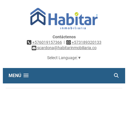
Contáctenos
|
+576019157366
+573189320133
scardona@habitarinmobiliaria.co
Select Language
▼
MENÚ