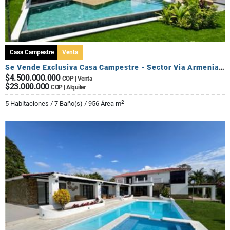
Casa Campestre
Venta
Se Vende Exclusiva Casa Campestre - Sector Via Armenia Calarca
$4.500.000.000
COP | Venta
$23.000.000
COP | Alquiler
2
5 Habitaciones / 7 Baño(s) / 956 Área m