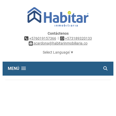
Contáctenos
|
+576019157366
+573189320133
scardona@habitarinmobiliaria.co
Select Language
▼
MENÚ