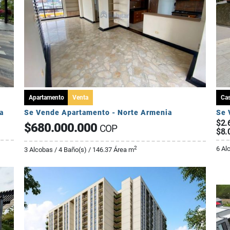
Apartamento
Venta
Ca
a
Se Vende Apartamento - Norte Armenia
$2.
$680.000.000
COP
$8.
6 Al
2
3 Alcobas / 4 Baño(s) / 146.37 Área m