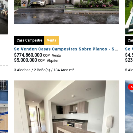
Casa Campestre
Venta
Ca
Se Venden Casas Campestres Sobre Planos - Sector Circasia
$774.860.000
$4.
COP | Venta
$5.000.000
$23
COP | Alquiler
2
3 Alcobas / 2 Baño(s) / 134 Área m
5 Al
A