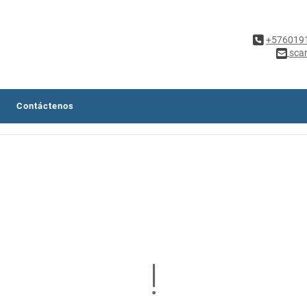
+576019
sca
Contáctenos