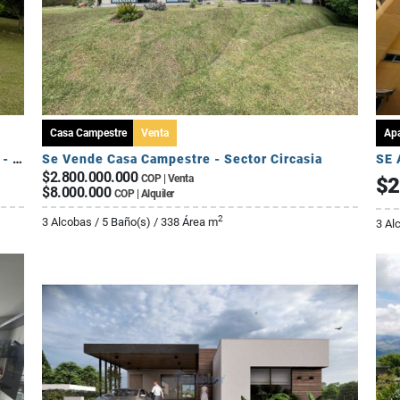
Casa Campestre
Venta
Ap
Se Vende Casa Campestre Fuera de Conjunto - Sector Av Centenario
Se Vende Casa Campestre - Sector Circasia
$2.800.000.000
COP | Venta
$2
$8.000.000
COP | Alquiler
2
3 Alcobas / 5 Baño(s) / 338 Área m
3 Al