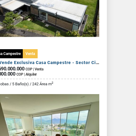
sa Campestre
Venta
Se Vende Exclusiva Casa Campestre - Sector Circasia
690.000.000
COP | Venta
000.000
COP | Alquiler
2
cobas / 5 Baño(s) / 242 Área m