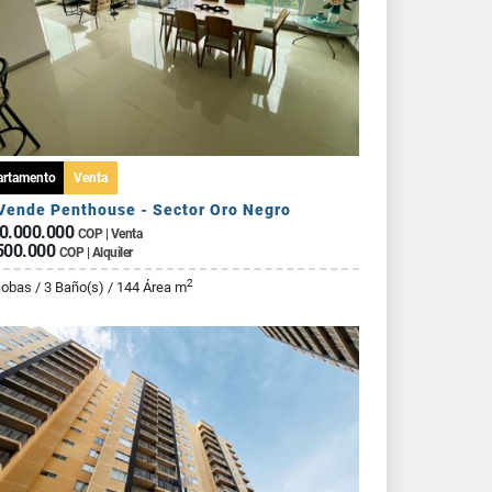
artamento
Venta
Vende Penthouse - Sector Oro Negro
0.000.000
COP | Venta
500.000
COP | Alquiler
2
cobas / 3 Baño(s) / 144 Área m