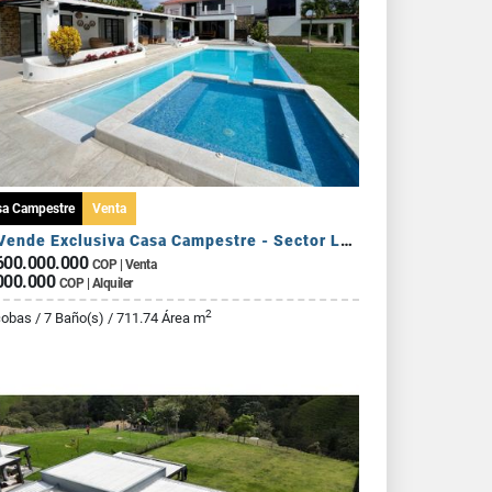
sa Campestre
Venta
Se Vende Exclusiva Casa Campestre - Sector La Tebaida
600.000.000
COP | Venta
000.000
COP | Alquiler
2
cobas / 7 Baño(s) / 711.74 Área m