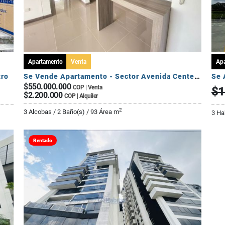
Apartamento
Venta
Ap
tro
Se Vende Apartamento - Sector Avenida Centenario
$550.000.000
COP | Venta
$1
$2.200.000
COP | Alquiler
2
3 Alcobas / 2 Baño(s) / 93 Área m
3 Ha
Rentado