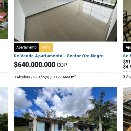
Apartamento
Venta
Ap
Se Vende Apartamento - Sector Oro Negro
Se 
$91
$640.000.000
COP
$4.
3 Al
2
3 Alcobas / 2 Baño(s) / 80.27 Área m