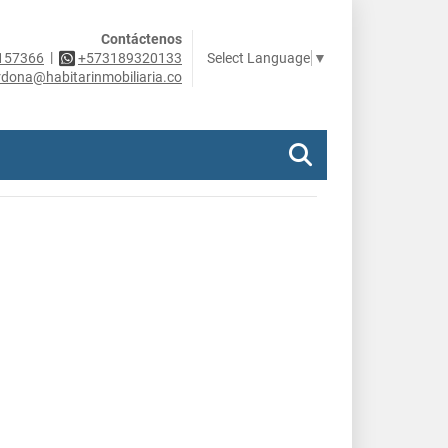
Contáctenos
|
Select Language
▼
157366
+573189320133
rdona@habitarinmobiliaria.co