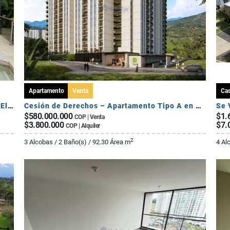
Apartamento
Venta
Ca
Se Vende Exclusiva Casa Campestre - Sector El Caimo
Cesión de Derechos – Apartamento Tipo A en Seroa | Avenida Centenario
$580.000.000
$1.
COP | Venta
$3.800.000
$7.
COP | Alquiler
2
3 Alcobas / 2 Baño(s) / 92.30 Área m
4 Al