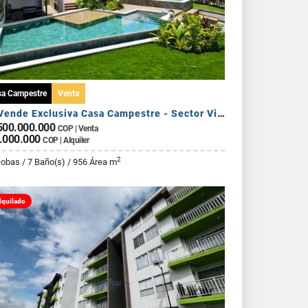
sa Campestre
Venta
Se Vende Exclusiva Casa Campestre - Sector Via Armenia Calarca
500.000.000
COP | Venta
.000.000
COP | Alquiler
2
cobas / 7 Baño(s) / 956 Área m
lquilado