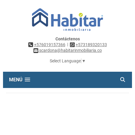
Contáctenos
|
+576019157366
+573189320133
scardona@habitarinmobiliaria.co
Select Language
▼
MENÚ