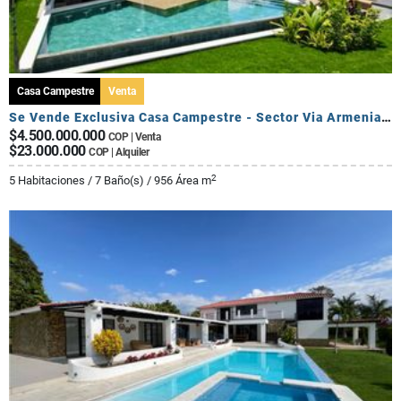
Casa Campestre
Venta
Se Vende Exclusiva Casa Campestre - Sector Via Armenia Calarca
$4.500.000.000
COP | Venta
$23.000.000
COP | Alquiler
2
5 Habitaciones / 7 Baño(s) / 956 Área m