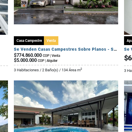
Casa Campestre
Venta
Ap
Se Venden Casas Campestres Sobre Planos - Sector Circasia
Se 
$774.860.000
COP | Venta
$6
$5.000.000
COP | Alquiler
2
3 Habitaciones / 2 Baño(s) / 134 Área m
3 Ha