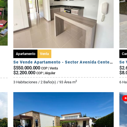
Apartamento
Venta
Ca
Se Vende Apartamento - Sector Avenida Centenario
$550.000.000
$2.
COP | Venta
$2.200.000
$8.
COP | Alquiler
2
3 Habitaciones / 2 Baño(s) / 93 Área m
6 Ha
R