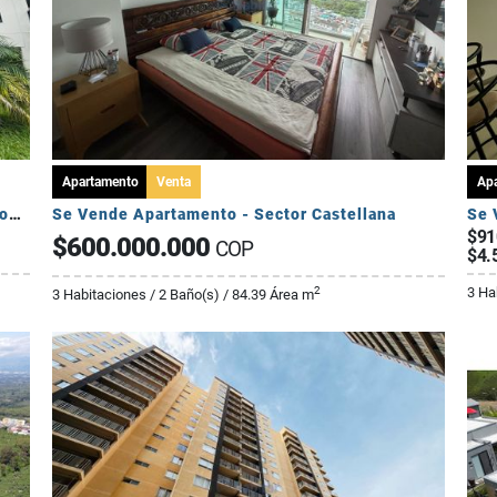
Apartamento
Venta
Ap
Se Vende Apartamento Campestre 2 Habitaciones - Via Al Caimo
Se Vende Apartamento - Sector Castellana
Se 
$91
$600.000.000
COP
$4.
3 Ha
2
3 Habitaciones / 2 Baño(s) / 84.39 Área m