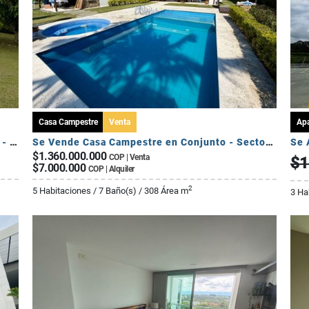
Casa Campestre
Venta
Ap
Se Vende Casa Campestre Fuera de Conjunto - Sector Av Centenario
Se Vende Casa Campestre en Conjunto - Sector El Caimo
$1.360.000.000
COP | Venta
$1
$7.000.000
COP | Alquiler
2
5 Habitaciones / 7 Baño(s) / 308 Área m
3 Ha