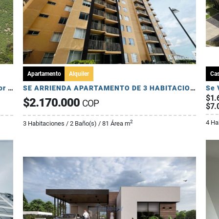
Apartamento
Alquiler
Ca
Se Venden Lotes en Conjunto Cerrado - Sector Pueblo Tapado
SE ARRIENDA APARTAMENTO DE 3 HABITACIONES - AV 19 NORTE
$1.
$2.170.000
COP
$7.
4 Ha
2
3 Habitaciones / 2 Baño(s) / 81 Área m