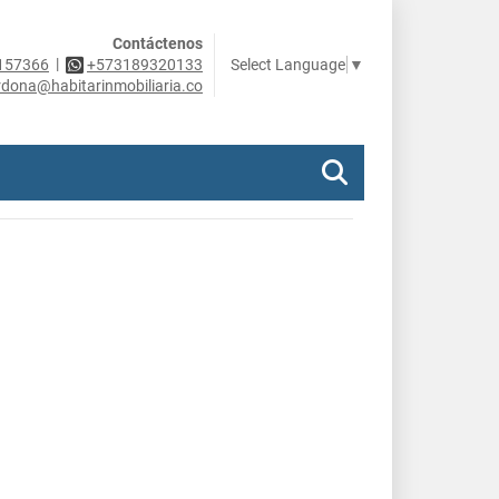
Contáctenos
|
Select Language
▼
157366
+573189320133
rdona@habitarinmobiliaria.co