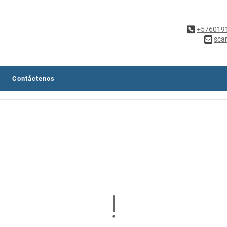
+576019
sca
Contáctenos