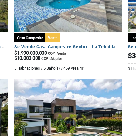
Casa Campestre
Venta
Loc
Cesión de Derechos – Apartamento Tipo A en Seroa | Avenida Centenario
Se Vende Casa Campestre Sector - La Tebaida
Se 
$1.990.000.000
COP | Venta
$3
$10.000.000
COP | Alquiler
2
5 Habitaciones / 5 Baño(s) / 469 Área m
0 Ha