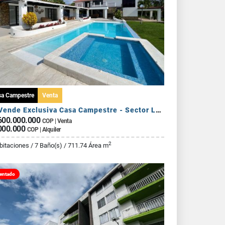
sa Campestre
Venta
Se Vende Exclusiva Casa Campestre - Sector La Tebaida
600.000.000
COP | Venta
000.000
COP | Alquiler
2
bitaciones / 7 Baño(s) / 711.74 Área m
entado